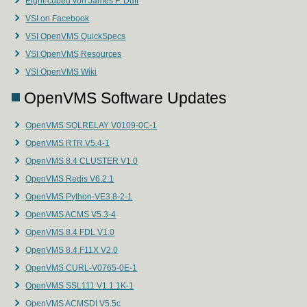
Eight-cubed von James F. Duff
VSI on Facebook
VSI OpenVMS QuickSpecs
VSI OpenVMS Resources
VSI OpenVMS Wiki
OpenVMS Software Updates
OpenVMS SQLRELAY V0109-0C-1
OpenVMS RTR V5.4-1
OpenVMS 8.4 CLUSTER V1.0
OpenVMS Redis V6.2.1
OpenVMS Python-VE3.8-2-1
OpenVMS ACMS V5.3-4
OpenVMS 8.4 FDL V1.0
OpenVMS 8.4 F11X V2.0
OpenVMS CURL-V0765-0E-1
OpenVMS SSL111 V1.1.1K-1
OpenVMS ACMSDI V5.5c