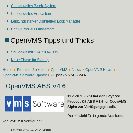
Clusterweites Batch-System
Clusterweites Filesystem
Leistungsstarker Distributed Lock Manager
Der Cluster als Fundament
OpenVMS Tipps und Tricks
Shutdown mit STARTUP.COM
Neue Phase für Startup
Home
Premium Services
OpenVMS
News
OpenVMS News
OpenVMS Software Updates
OpenVMS ABS V4.6
OpenVMS ABS V4.6
11.2.2020 - VSI hat den Layered
Product Kit ABS V4.6 für OpenVMS
Alpha zur Verfügung gestellt.
Der Kit steht für folgende Versionen
von VMS zur Verfügung:
OpenVMS 8.4-2L2 Alpha