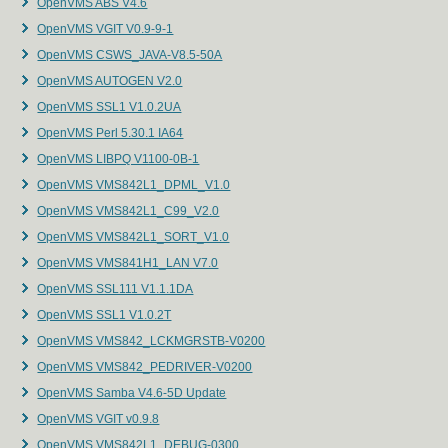
OpenVMS ABS V4.6
OpenVMS VGIT V0.9-9-1
OpenVMS CSWS_JAVA-V8.5-50A
OpenVMS AUTOGEN V2.0
OpenVMS SSL1 V1.0.2UA
OpenVMS Perl 5.30.1 IA64
OpenVMS LIBPQ V1100-0B-1
OpenVMS VMS842L1_DPML_V1.0
OpenVMS VMS842L1_C99_V2.0
OpenVMS VMS842L1_SORT_V1.0
OpenVMS VMS841H1_LAN V7.0
OpenVMS SSL111 V1.1.1DA
OpenVMS SSL1 V1.0.2T
OpenVMS VMS842_LCKMGRSTB-V0200
OpenVMS VMS842_PEDRIVER-V0200
OpenVMS Samba V4.6-5D Update
OpenVMS VGIT v0.9.8
OpenVMS VMS842L1_DEBUG-0300