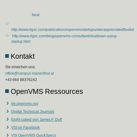
Next
http://www.rlgsc.com/publications/openvmsstartupunderappreciatedflexibilit
http://www.rlgsc.com/blog/openvms-consultant/shutdown-using-
startup.html
Kontakt
Sie erreichen uns:
office@campus-marienthal.at
+43 664 88376242
OpenVMS Ressources
de.openvms.org
Digital Technical Journals
Eight-cubed von James F. Duff
VSI on Facebook
VSI OpenVMS QuickSpecs