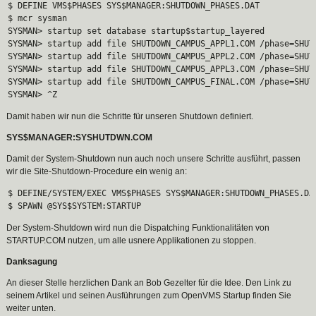
$ DEFINE VMS$PHASES SYS$MANAGER:SHUTDOWN_PHASES.DAT
$ mcr sysman
SYSMAN> startup set database startup$startup_layered
SYSMAN> startup add file SHUTDOWN_CAMPUS_APPL1.COM /phase=SHUT
SYSMAN> startup add file SHUTDOWN_CAMPUS_APPL2.COM /phase=SHUT
SYSMAN> startup add file SHUTDOWN_CAMPUS_APPL3.COM /phase=SHUT
SYSMAN> startup add file SHUTDOWN_CAMPUS_FINAL.COM /phase=SHUT
SYSMAN> ^Z
Damit haben wir nun die Schritte für unseren Shutdown definiert.
SYS$MANAGER:SYSHUTDWN.COM
Damit der System-Shutdown nun auch noch unsere Schritte ausführt, passen
wir die Site-Shutdown-Procedure ein wenig an:
$ DEFINE/SYSTEM/EXEC VMS$PHASES SYS$MANAGER:SHUTDOWN_PHASES.DA
$ SPAWN @SYS$SYSTEM:STARTUP
Der System-Shutdown wird nun die Dispatching Funktionalitäten von
STARTUP.COM nutzen, um alle usnere Applikationen zu stoppen.
Danksagung
An dieser Stelle herzlichen Dank an Bob Gezelter für die Idee. Den Link zu
seinem Artikel und seinen Ausführungen zum OpenVMS Startup finden Sie
weiter unten.