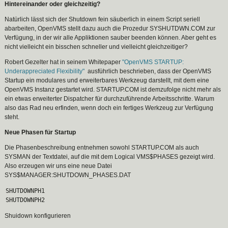
Hintereinander oder gleichzeitig?
Natürlich lässt sich der Shutdown fein säuberlich in einem Script seriell
abarbeiten, OpenVMS stellt dazu auch die Prozedur SYSHUTDWN.COM zur
Verfügung, in der wir alle Appliktionen sauber beenden können. Aber geht es
nicht vielleicht ein bisschen schneller und vielleicht gleichzeitiger?
Robert Gezelter hat in seinem Whitepaper
"OpenVMS STARTUP:
Underappreciated Flexibility"
ausführlich beschrieben, dass der OpenVMS
Startup ein modulares und erweiterbares Werkzeug darstellt, mit dem eine
OpenVMS Instanz gestartet wird. STARTUP.COM ist demzufolge nicht mehr als
ein etwas erweiterter Dispatcher für durchzuführende Arbeitsschritte. Warum
also das Rad neu erfinden, wenn doch ein fertiges Werkzeug zur Verfügung
steht.
Neue Phasen für Startup
Die Phasenbeschreibung entnehmen sowohl STARTUP.COM als auch
SYSMAN der Textdatei, auf die mit dem Logical VMS$PHASES gezeigt wird.
Also erzeugen wir uns eine neue Datei
SYS$MANAGER:SHUTDOWN_PHASES.DAT
SHUTDOWNPH1
SHUTDOWNPH2
Shuidown konfigurieren