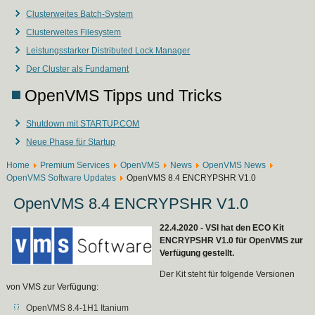
Clusterweites Batch-System
Clusterweites Filesystem
Leistungsstarker Distributed Lock Manager
Der Cluster als Fundament
OpenVMS Tipps und Tricks
Shutdown mit STARTUP.COM
Neue Phase für Startup
Home
Premium Services
OpenVMS
News
OpenVMS News
OpenVMS Software Updates
OpenVMS 8.4 ENCRYPSHR V1.0
OpenVMS 8.4 ENCRYPSHR V1.0
22.4.2020 - VSI hat den ECO Kit
ENCRYPSHR V1.0 für OpenVMS zur
Verfügung gestellt.
Der Kit steht für folgende Versionen
von VMS zur Verfügung:
OpenVMS 8.4-1H1 Itanium