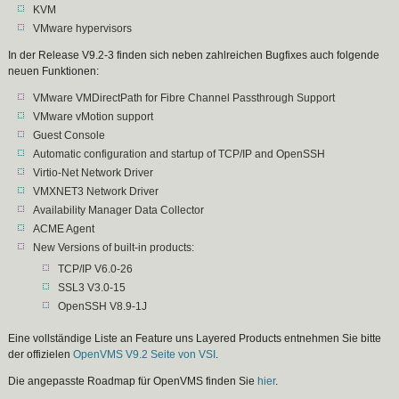
KVM
VMware hypervisors
In der Release V9.2-3 finden sich neben zahlreichen Bugfixes auch folgende
neuen Funktionen:
VMware VMDirectPath for Fibre Channel Passthrough Support
VMware vMotion support
Guest Console
Automatic configuration and startup of TCP/IP and OpenSSH
Virtio-Net Network Driver
VMXNET3 Network Driver
Availability Manager Data Collector
ACME Agent
New Versions of built-in products:
TCP/IP V6.0-26
SSL3 V3.0-15
OpenSSH V8.9-1J
Eine vollständige Liste an Feature uns Layered Products entnehmen Sie bitte
der offizielen
OpenVMS V9.2 Seite von VSI
.
Die angepasste Roadmap für OpenVMS finden Sie
hier
.