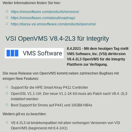
Weiter Informationen finden Sie hier:
https://vmssoftware.com/products/versions/
https://vmssoftware.com/about/roadmap/
https://darya-vsi.vmssoftware.com/products/openvms/
VSI OpenVMS V8.4-2L3 für Integrity
8.4.2021 - Mit dem heutigen Tag stellt
VMS Software, Inc. (VSI) dieVersion
V8.4-2L3 OpenVMS für die Integrity
Plattform zur Verfügung.
Die neue Release von OpenVMS kommt neben zahlreichen Bugfixes mit
einigen New Features:
Support für die HPE Smart Array P411 Controller
OpenSSL V1.1-1IA: Der neue V1.1-1K Kit muss als Patch nach V8.4.-2L3
installiert werden
Boot Support für Drives auf P441 und 16GBit HBAs
Weiters gilt es zu beachten:
V8.4-2L3 ist binärkompatibel mit allen vorherigen Versionen von VSI
OpenVMS (beginnend mit 8.4-1H1)