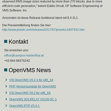
observed RMS image sizes reduced by more than 270 blocks, due to more
efficient code generation,”
betont Eddie Orcutt, VP Software Engineering of
VMS Software, Inc.
Ansonsten ist diese Release funktional ident mit 8.4-2L1.
Die Pressemitteilung finden Sie hier:
http://www.prweb.com/releases/2017/07/prweb14487932.htm
Kontakt
Sie erreichen uns:
office@campus-marienthal.at
+43 664 88376242
OpenVMS News
VSI OpenVMS V9.2-3 für x86_64
PHP Versionsupdate für OpenVMS
VSI OpenVMS V9.2 für x86_64
OpenVMS SQLRELAY V0109-0C-1
OpenVMS RTR V5.4-1