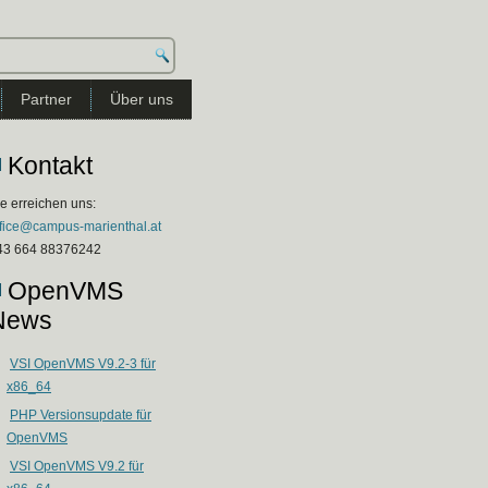
Partner
Über uns
Kontakt
e erreichen uns:
ffice@campus-marienthal.at
43 664 88376242
OpenVMS
News
y 22 20:49:34 PDT 2024 x86_64 x86_64 x86_64 GNU/Linux

VSI OpenVMS V9.2-3 für
x86_64
PHP Versionsupdate für
OpenVMS
VSI OpenVMS V9.2 für