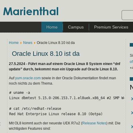
Home
Campus
Premium Services
Home
News
Oracle Linux 8.10 ist da
Oracle Linux 8.10 ist da
Si
o
27.5.2024 - Führt man auf einem Oracle Linux 8 System einen “dnf
+
update” durch, bekommt man ein Upgrade auf Oracle Linux 8.10.
Auf
yum.oracle.com
sowie in der Oracle Dokumentation findet man
noch nichts zu dem Thema.
# uname -a

Linux dbmtest 5.15.0-206.153.7.1.el8uek.x86_64 #2 SMP Wed Ma
# cat /etc/redhat-release

Red Hat Enterprise Linux release 8.10 (Ootpa)
Mit OL8 kommt auch der neueste UEK R7u2 (
Release Notes
) mit. Die
r
wichtigsten Features sind: