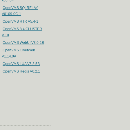
x86_64
OpenVMS SQLRELAY
V0109-0C-1
OpenVMS RTR V5.4-1
OpenVMS 8.4 CLUSTER
V1.0
OpenVMS WebUI V3.0-1B
OpenVMS CivetWeb
V1.14.0A
OpenVMS LUA V5.3.5B
OpenVMS Redis V6.2.1