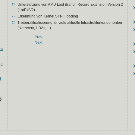
Unterstützung von AMD Last Branch Record Extension Version 2
(LbrExtV2)
Erkennung von Kernel SYN Flooding
Treiberaktualisierung für viele aktuelle Infrastrukturkonponenten
(Netzwerk, HBAs,…)
Prev
Next
em
ed
t
s