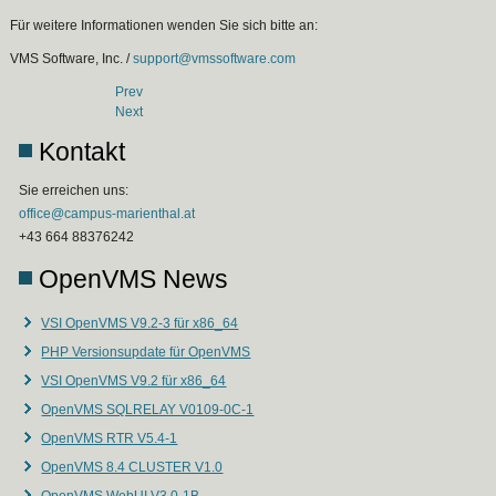
Für weitere Informationen wenden Sie sich bitte an:
VMS Software, Inc. /
support@vmssoftware.com
Prev
Next
Kontakt
Sie erreichen uns:
office@campus-marienthal.at
+43 664 88376242
OpenVMS News
VSI OpenVMS V9.2-3 für x86_64
PHP Versionsupdate für OpenVMS
VSI OpenVMS V9.2 für x86_64
OpenVMS SQLRELAY V0109-0C-1
OpenVMS RTR V5.4-1
OpenVMS 8.4 CLUSTER V1.0