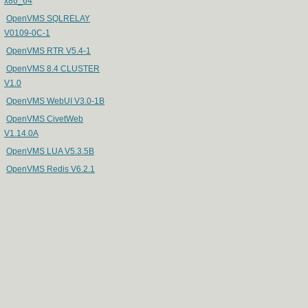
x86_64
OpenVMS SQLRELAY
V0109-0C-1
OpenVMS RTR V5.4-1
OpenVMS 8.4 CLUSTER
V1.0
OpenVMS WebUI V3.0-1B
OpenVMS CivetWeb
V1.14.0A
OpenVMS LUA V5.3.5B
OpenVMS Redis V6.2.1