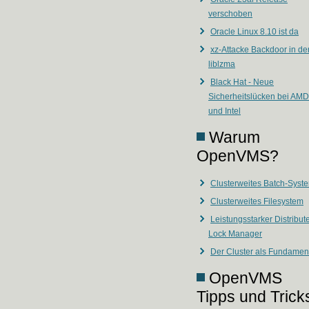
verschoben
Oracle Linux 8.10 ist da
xz-Attacke Backdoor in de
liblzma
Black Hat - Neue
Sicherheitslücken bei AMD
und Intel
Warum
OpenVMS?
Clusterweites Batch-Syst
Clusterweites Filesystem
Leistungsstarker Distribut
Lock Manager
Der Cluster als Fundamen
OpenVMS
Tipps und Trick