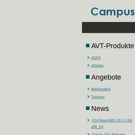
AVT-Produkte
vtVAX
vtAlpha
Angebote
Webhosting
Training
News
VSI OpenVMS V9.2-3 für
x86_64
Oracle 23ai Release