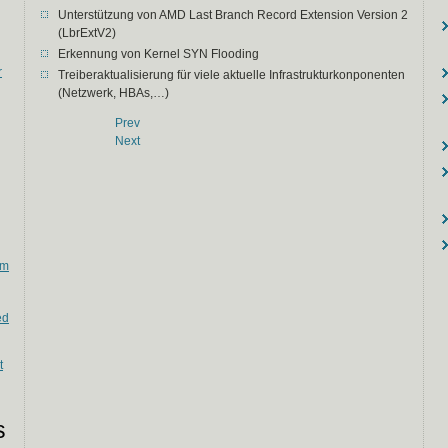
Unterstützung von AMD Last Branch Record Extension Version 2
(LbrExtV2)
Erkennung von Kernel SYN Flooding
r
Treiberaktualisierung für viele aktuelle Infrastrukturkonponenten
(Netzwerk, HBAs,…)
Prev
Next
em
ed
t
s