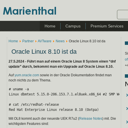
Home
Campus
Premium Services
Home
Partner
AVTware
News
Oracle Linux 8.10 ist da
Oracle Linux 8.10 ist da
Si
o
27.5.2024 - Führt man auf einem Oracle Linux 8 System einen “dnf
+
update” durch, bekommt man ein Upgrade auf Oracle Linux 8.10.
Auf
yum.oracle.com
sowie in der Oracle Dokumentation findet man
noch nichts zu dem Thema.
# uname -a

Linux dbmtest 5.15.0-206.153.7.1.el8uek.x86_64 #2 SMP Wed Ma
# cat /etc/redhat-release

Red Hat Enterprise Linux release 8.10 (Ootpa)
Mit OL8 kommt auch der neueste UEK R7u2 (
Release Notes
) mit. Die
wichtigsten Features sind: