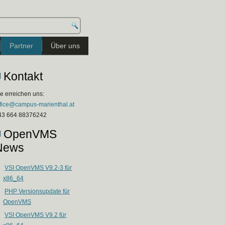
Partner
Über uns
Kontakt
e erreichen uns:
ffice@campus-marienthal.at
43 664 88376242
OpenVMS
News
y 22 20:49:34 PDT 2024 x86_64 x86_64 x86_64 GNU/Linux

VSI OpenVMS V9.2-3 für
x86_64
PHP Versionsupdate für
OpenVMS
VSI OpenVMS V9.2 für