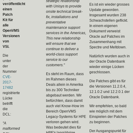
strategic relationship
veröffentlicht
Es ist ein wieder grosses
with Unisys to provide
einen
Update geworden.
onsite technical break-
Patch
Insgesamt wurden 238
fix, installations and
Kit für
Schwachstellen geflickt.
preventative
alle
In einem eigenen
maintenance support
OpenVMS
Dokument verweist
services in the Americas,
Versionen
Oracle auf Patches im
This new relationship
von
Zusammenhang mit
will ensure that we
VSI.
Spectre und Meltdown.
continue to deliver a
world-class support
Die
Natürlich wurden auch in
service to our
unter
der Oracle Datenbank
customers."
der
wieder einige Lücken
Nummer
geschlossen.
Es steht im Raum, dass
CVE-
im Rahmen dieses
Die Patches gibt es für
2017-
Deals allein in Amerika
die Versionen 11.2.0.4,
17482
bis zu 300 Techniker
12.1.0.2 und 12.2.0.1 der
registrierte
abgebaut werden. Wir
Oracle Datenbank.
Lücke
befürchten, dass damit
betrifft
auch viel Know-How im
Wir empfehlen, so bald
die
Bereich OpenVMS
wie möglich mit dem
DCL:
Legacy-Systems für HPE
Einspielen der Patches
verloren gehen wird.
zu beginnen.
"A
Was bedeutet dies für
malformed
Der Ausgangspunkt für
HPE's langjährige