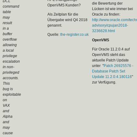
DCL
die Bewertung der
OpenVMS Kunden?
command
Lücken ist wie immer bei
table
Als Zeitplan für die
Oracle zu finden:
may
Übergabe wird Q4 2018
http://www.oracle.com/tech
result
genannt.
advisory/cpujan2018-
in a
3236628.html
buffer
Quelle:
the-register.co.uk
overflow
OpenVMS
allowing
Für Oracle 11.2.0.4 auf
a local
OpenVMS steht das
privilege
aktuelle Patch Update
escalation
unter "
Patch 26925576 -
in non-
Database Patch Set
privileged
Update 11.2.0.4.180116
"
accounts.
zur Verfügung.
This
bug is
exploitable
on
VAX
and
Alpha
and
may
cause