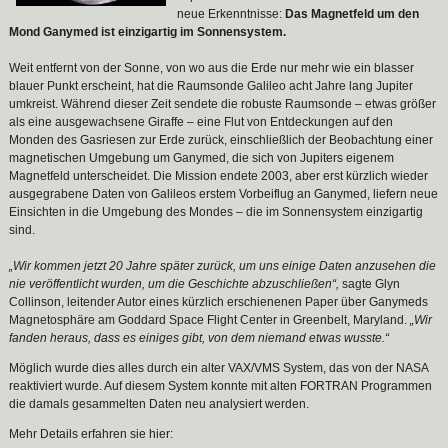
neue Erkenntnisse:
Das Magnetfeld um den
Mond Ganymed ist einzigartig im Sonnensystem.
Weit entfernt von der Sonne, von wo aus die Erde nur mehr wie ein blasser
blauer Punkt erscheint, hat die Raumsonde Galileo acht Jahre lang Jupiter
umkreist. Während dieser Zeit sendete die robuste Raumsonde – etwas größer
als eine ausgewachsene Giraffe – eine Flut von Entdeckungen auf den
Monden des Gasriesen zur Erde zurück, einschließlich der Beobachtung einer
magnetischen Umgebung um Ganymed, die sich von Jupiters eigenem
Magnetfeld unterscheidet. Die Mission endete 2003, aber erst kürzlich wieder
ausgegrabene Daten von Galileos erstem Vorbeiflug an Ganymed, liefern neue
Einsichten in die Umgebung des Mondes – die im Sonnensystem einzigartig
sind.
„Wir kommen jetzt 20 Jahre später zurück, um uns einige Daten anzusehen die
nie veröffentlicht wurden, um die Geschichte abzuschließen“,
sagte Glyn
Collinson, leitender Autor eines kürzlich erschienenen Paper über Ganymeds
Magnetosphäre am Goddard Space Flight Center in Greenbelt, Maryland.
„Wir
fanden heraus, dass es einiges gibt, von dem niemand etwas wusste.“
Möglich wurde dies alles durch ein alter VAX/VMS System, das von der NASA
reaktiviert wurde. Auf diesem System konnte mit alten FORTRAN Programmen
die damals gesammelten Daten neu analysiert werden.
Mehr Details erfahren sie hier: