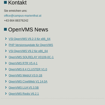
Kontakt
Sie erreichen uns:
office@campus-marienthal.at
+43 664 88376242
OpenVMS News
VSI OpenVMS V9.2-3 für x86_64
PHP Versionsupdate für OpenVMS
VSI OpenVMS V9.2 für x86_64
OpenVMS SQLRELAY V0109-0C-1
OpenVMS RTR V5.4-1
OpenVMS 8.4 CLUSTER V1.0
OpenVMS WebUI V3.0-1B
OpenVMS CivetWeb V1.14.0A
OpenVMS LUA V5.3.5B
OpenVMS Redis V6.2.1