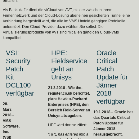
erhalten.
Als Basis dafür dient die vtCloud von AVT, mit der zwischen ihrem
Firmennetzwerk und der Cloud-Lösung über einen gesicherten Tunnel eine
Verbindung hergestellt wird, die alle im VMS Umfeld gängigen Protokolle
unterstützt. Den Cloud-Provider dazu wählen Sie selbst. Die
Virtualisierungsprodukte von AVT sind mit allen gängigen Cloud-VMs
kompatibel.
VSI:
HPE:
Oracle
Security
Fieldservice
Critical
Patch
geht an
Patch
Kit
Unisys
Update für
DCL100
Jänner
21.3.2018 - Wie the-
verfügbar
2018
register.co.uk berichtet,
plant Hewlett-Packard
verfügbar
28.
Enterprises (HPE), den
März
Bereich Field-Server an
19.1.2018 - Oracle hat
2018 -
Unisys abzugeben.
das Quartals Critical
VMS
Patch Update für
HPE wird dort so zitiert:
Software,
Jänner 2018
Inc.
"HPE has entered into a
herausgebracht.
(VSI)