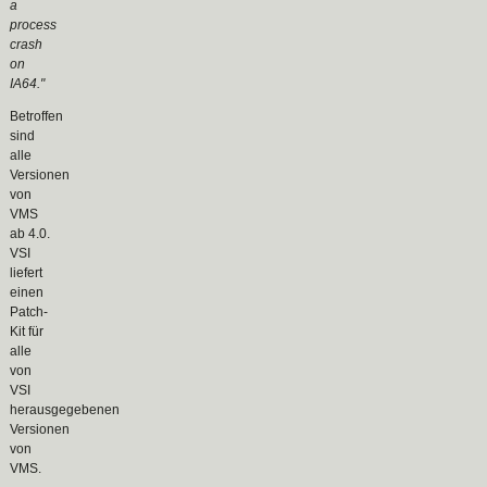
a
process
crash
on
IA64."
Betroffen
sind
alle
Versionen
von
VMS
ab 4.0.
VSI
liefert
einen
Patch-
Kit für
alle
von
VSI
herausgegebenen
Versionen
von
VMS.