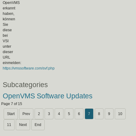
OpenVMS
erkannt
haben,
können
Sie
diese
bei
VSI
unter
dieser
URL
einmelden:
https://vmssoftware.com/svf.php
Subcategories
OpenVMS Software Updates
Page 7 of 15
Start
Prev
2
3
4
5
6
7
8
9
10
11
Next
End