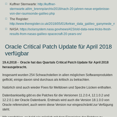
Kuffner Sternwarte:
http://kuffner-
sternwarte.at/im_brennp/archiv2018/nach-20-jahren-neue-ergebnisse-
von-der-raumsonde-galileo.php
The Register:
http://www.theregister.co.uk/2018/05/01/fortran_data_galileo_ganymede_m
NASA:
https://solarsystem.nasa.gov/news/423/old-data-new-tricks-fresh-
results-from-nasas-galileo-spacecraft-20-years-on/
Oracle Critical Patch Update für April 2018
verfügbar
19.4.2018 - Oracle hat das Quartals Critical Patch Update für April 2018
herausgebracht.
Insgesamt wurden 254 Schwachstellen in allen möglichen Softwareprodukten
geflickt, einige davon sind durchaus als kritisch zu betrachten.
Natürlich sind auch wieder Fixes für Meltdown und Spectre Lücken enthalten.
Datenbankseitig gibt es die Patches für die Versionen 11.2.0.4, 12.1.0.2 und
12.2.0.1 der Oracle Datenbank. Erstmals wird auch die Version 18.1.0.0 von
Oracle referenziert, auch wenn diese Version nur eingeschränkt zur Verfügung
steht.