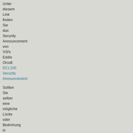
Unter
diesem
Link
finden
Sie
das
Security
Announcement
von
VSI's
Eddie
Orcutt:
DCL100
Security
Announcement
Sollten
Sie
selber
eine
mögliche
Lücke
oder
Bedrohung
in