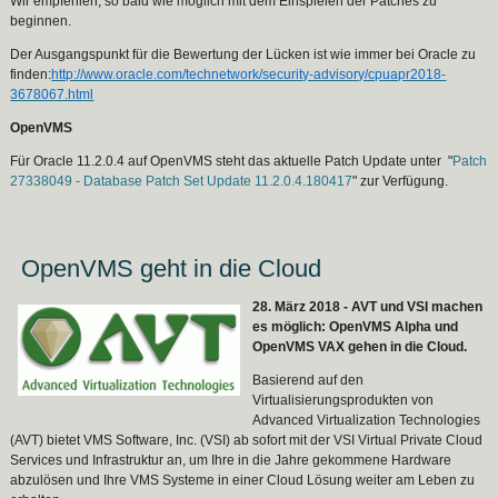
Wir empfehlen, so bald wie möglich mit dem Einspielen der Patches zu
beginnen.
Der Ausgangspunkt für die Bewertung der Lücken ist wie immer bei Oracle zu
finden:
http://www.oracle.com/technetwork/security-advisory/cpuapr2018-
3678067.html
OpenVMS
Für Oracle 11.2.0.4 auf OpenVMS steht das aktuelle Patch Update unter "
Patch
27338049 - Database Patch Set Update 11.2.0.4.180417
" zur Verfügung.
OpenVMS geht in die Cloud
28. März 2018 - AVT und VSI machen
es möglich: OpenVMS Alpha und
OpenVMS VAX gehen in die Cloud.
Basierend auf den
Virtualisierungsprodukten von
Advanced Virtualization Technologies
(AVT) bietet VMS Software, Inc. (VSI) ab sofort mit der VSI Virtual Private Cloud
Services und Infrastruktur an, um Ihre in die Jahre gekommene Hardware
abzulösen und Ihre VMS Systeme in einer Cloud Lösung weiter am Leben zu