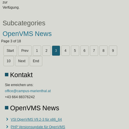
zur
Verfügung.
Subcategories
OpenVMS News
Page 3 of 18
Start
Prev
1
2
3
4
5
6
7
8
9
10
Next
End
Kontakt
Sie erreichen uns:
office@campus-marienthal.at
+43 664 88376242
OpenVMS News
VSI OpenVMS V9.2-3 für x86_64
PHP Versionsupdate für OpenVMS