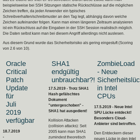
beispielsweise bei SSH Sitzungen statische Rückschlüsse auf die möglichen
Zeichen treffen, da jeder Anwender ein typisches
Schreibverhalten/schreibmuster an den Tag legt, abhängig davon welche
Zeichen aufeinander folgen. Kann man einen längeren Zeitraum analysieren
ist ein Rückschluss auf die Eingaben in der SSH Session realistisch möglich.
Die Daten selbst kann man bei diesem Angriff allerdings nicht auslesen.
Aus diesem Grund wurde das Sicherheitsrisiko als gering eingestuft (Scoring
von 2.6 von 10).
Oracle
SHA1
ZombieLoad
Critical
endgültig
- Neue
Patch
unbrauchbar?!
Sicherheitslü
Update
in Intel
17.5.2019 - Trotz SHA1
Hash gefälschtes
für
CPUs
Dokument
Juli
"untergeschoben" -
17.5.2019 - Neue Intel
2019
SHA1 hat ausgedient!
SPU Lücke entdeckt!
Besonders Cloud-
verfügbar
Kollision Attacken
Anbieter sind betroffen.
(collision attacks): Seit
18.7.2019
2005 kann man SHA1
Den Entdeckern dieser
-
zumindest theoretisch
neuen Lücke in den Intel