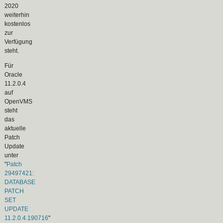
2020
weiterhin
kostenlos
zur
Verfügung
steht.
Für
Oracle
11.2.0.4
auf
OpenVMS
steht
das
aktuelle
Patch
Update
unter
"
Patch
29497421:
DATABASE
PATCH
SET
UPDATE
11.2.0.4.190716
"