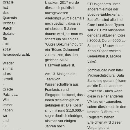
Oracle
knacken, 2017 wurde
CPUs gehören unter
hat
dies auch praktisch
anderem einige der
das
nachgewiesen.
Spectre-Entdecker an.
Quartals
Allerdings wurde damals
Betroffen sind alle Intel
Critical
noch gedacht, dass es
Core-i und Xeon Typen
Patch
mindestens 5 Jahre
seit 2011 mit Ausnahme
Update
dauern wird, bis man es
der ganz aktuellen Core
für
schafft ein beliebiges
i-8000U, Core i-9000 ab
Juli
"Gutes Dokument" durch
Stepping 13 sowie den
2019
ein "Böses Dokument"
Xeon-SP der zweiten
herausgebracht.
zu ersetzen, das den
Generation (Cascade
gleichen SHA1
Lake).
Wieder
Hashwert aufweist.
einmal
ZombieLoad (von Intel
ist es
Am 13. Mai gab ein
Microarchitectural Data
soweit
Team von
Sampling genannt) kann
-
Wissenschaftlern aus
auf die Daten anderer
Oracle
Frankreich und
Prozesse - auch wenn
Patchday.
Singapore bekannt, dass
diese in einer anderen
Wie
ihnen dies erfolgreich
VM laufen - zugreifen,
immer
gelungen ist. Die Kosten
sofern diese noch in den
haben
sind mit rund $110.000,--
unteren Buffern und
wir
sogar deutlich niedriger,
Registern stehen.
und
als man vor einigen
Erleichtert wird dieser
die
Jahren noch
Vorgang durch