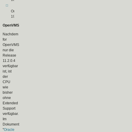
Oracle
19c
OpenVMS
Nachdem
for
OpenVMS
nur die
Release
11.2.0.4
verfügbar
ist, ist
der
CPU
wie
bisher
ohne
Extended
Support
verfügbar.
Im
Dokument
"
Oracle