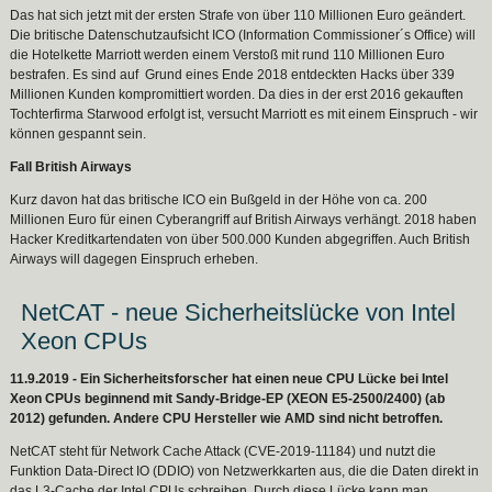
Das hat sich jetzt mit der ersten Strafe von über 110 Millionen Euro geändert.
Die britische Datenschutzaufsicht ICO (Information Commissioner´s Office) will
die Hotelkette Marriott werden einem Verstoß mit rund 110 Millionen Euro
bestrafen. Es sind auf Grund eines Ende 2018 entdeckten Hacks über 339
Millionen Kunden kompromittiert worden. Da dies in der erst 2016 gekauften
Tochterfirma Starwood erfolgt ist, versucht Marriott es mit einem Einspruch - wir
können gespannt sein.
Fall British Airways
Kurz davon hat das britische ICO ein Bußgeld in der Höhe von ca. 200
Millionen Euro für einen Cyberangriff auf British Airways verhängt. 2018 haben
Hacker Kreditkartendaten von über 500.000 Kunden abgegriffen. Auch British
Airways will dagegen Einspruch erheben.
NetCAT - neue Sicherheitslücke von Intel
Xeon CPUs
11.9.2019 - Ein Sicherheitsforscher hat einen neue CPU Lücke bei Intel
Xeon CPUs beginnend mit Sandy-Bridge-EP (XEON E5-2500/2400) (ab
2012) gefunden. Andere CPU Hersteller wie AMD sind nicht betroffen.
NetCAT steht für Network Cache Attack (CVE-2019-11184) und nutzt die
Funktion Data-Direct IO (DDIO) von Netzwerkkarten aus, die die Daten direkt in
das L3-Cache der Intel CPUs schreiben. Durch diese Lücke kann man