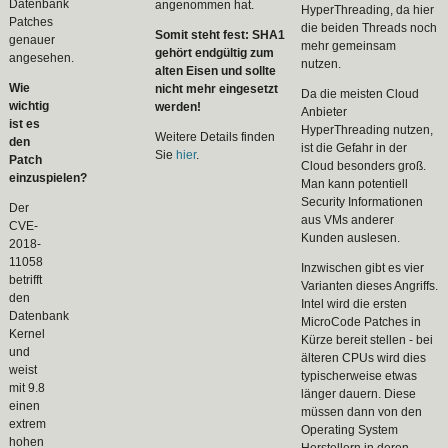
Datenbank
angenommen hat.
HyperThreading, da hier
Patches
die beiden Threads noch
Somit steht fest: SHA1
genauer
mehr gemeinsam
gehört endgültig zum
angesehen.
nutzen.
alten Eisen und sollte
Wie
nicht mehr eingesetzt
Da die meisten Cloud
wichtig
werden!
Anbieter
ist es
HyperThreading nutzen,
Weitere Details finden
den
ist die Gefahr in der
Sie
hier
.
Patch
Cloud besonders groß.
einzuspielen?
Man kann potentiell
Security Informationen
Der
aus VMs anderer
CVE-
Kunden auslesen.
2018-
11058
Inzwischen gibt es vier
betrifft
Varianten dieses Angriffs.
den
Intel wird die ersten
Datenbank
MicroCode Patches in
Kernel
Kürze bereit stellen - bei
und
älteren CPUs wird dies
weist
typischerweise etwas
mit 9.8
länger dauern. Diese
einen
müssen dann von den
extrem
Operating System
hohen