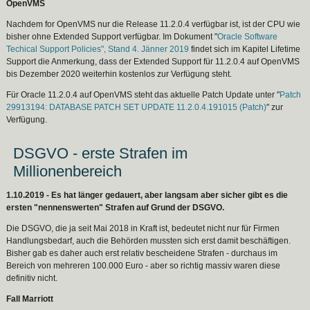
OpenVMS
Nachdem for OpenVMS nur die Release 11.2.0.4 verfügbar ist, ist der CPU wie
bisher ohne Extended Support verfügbar. Im Dokument "
Oracle Software
Techical Support Policies", Stand 4. Jänner 2019
findet sich im Kapitel Lifetime
Support die Anmerkung, dass der Extended Support für 11.2.0.4 auf OpenVMS
bis Dezember 2020 weiterhin kostenlos zur Verfügung steht.
Für Oracle 11.2.0.4 auf OpenVMS steht das aktuelle Patch Update unter "
Patch
29913194: DATABASE PATCH SET UPDATE 11.2.0.4.191015 (Patch)
" zur
Verfügung.
DSGVO - erste Strafen im
Millionenbereich
1.10.2019 - Es hat länger gedauert, aber langsam aber sicher gibt es die
ersten "nennenswerten" Strafen auf Grund der DSGVO.
Die DSGVO, die ja seit Mai 2018 in Kraft ist, bedeutet nicht nur für Firmen
Handlungsbedarf, auch die Behörden mussten sich erst damit beschäftigen.
Bisher gab es daher auch erst relativ bescheidene Strafen - durchaus im
Bereich von mehreren 100.000 Euro - aber so richtig massiv waren diese
definitiv nicht.
Fall Marriott