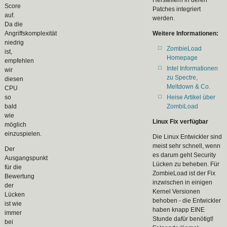
Herstellern in deren
Score
Patches integriert
auf.
werden.
Da die
Angriffskomplexität
Weitere Informationen:
niedrig
ZombieLoad
ist,
Homepage
empfehlen
Intel Informationen
wir
zu Spectre,
diesen
Meltdown & Co.
CPU
so
Heise Artikel über
bald
ZombiLoad
wie
Linux Fix verfügbar
möglich
einzuspielen.
Die Linux Entwickler sind
meist sehr schnell, wenn
Der
es darum geht Security
Ausgangspunkt
Lücken zu beheben. Für
für die
ZombieLoad ist der Fix
Bewertung
inzwischen in einigen
der
Kernel Versionen
Lücken
behoben - die Entwickler
ist wie
haben knapp EINE
immer
Stunde dafür benötigt!
bei