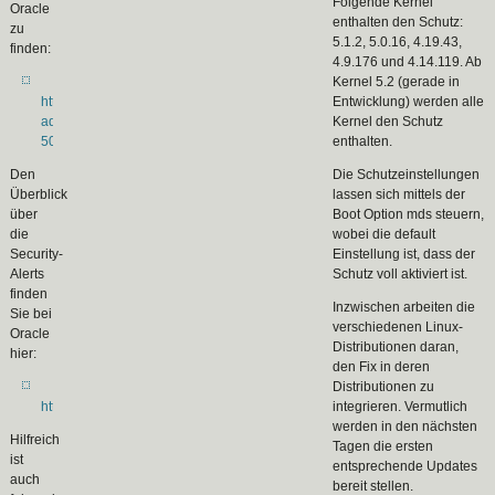
Folgende Kernel
Oracle
enthalten den Schutz:
zu
5.1.2, 5.0.16, 4.19.43,
finden:
4.9.176 und 4.14.119. Ab
Kernel 5.2 (gerade in
https://www.oracle.com/technetwork/security-
Entwicklung) werden alle
advisory/cpujul2019-
Kernel den Schutz
5072835.html
enthalten.
Den
Die Schutzeinstellungen
Überblick
lassen sich mittels der
über
Boot Option mds steuern,
die
wobei die default
Security-
Einstellung ist, dass der
Alerts
Schutz voll aktiviert ist.
finden
Inzwischen arbeiten die
Sie bei
verschiedenen Linux-
Oracle
Distributionen daran,
hier:
den Fix in deren
Distributionen zu
http://www.oracle.com/SecurityAlerts
integrieren. Vermutlich
werden in den nächsten
Hilfreich
Tagen die ersten
ist
entsprechende Updates
auch
bereit stellen.